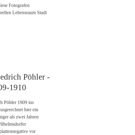
iese Fotografen
urellen Lebensraum Stadt
edrich Pöhler -
909-1910
h Pöhler 1909 ins
sgerechnet hier ein
iger als zwei Jahren
Wilhelmsdorfer
lattennegative vor